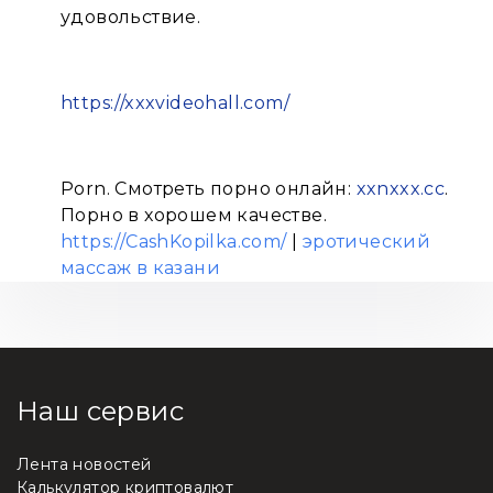
удовольствие.
https://xxxvideohall.com/
Porn. Смотреть порно онлайн:
xxnxxx.cc
.
Порно в хорошем качестве.
https://CashKopilka.com/
|
эротический
массаж в казани
Наш сервис
Лента новостей
Калькулятор криптовалют