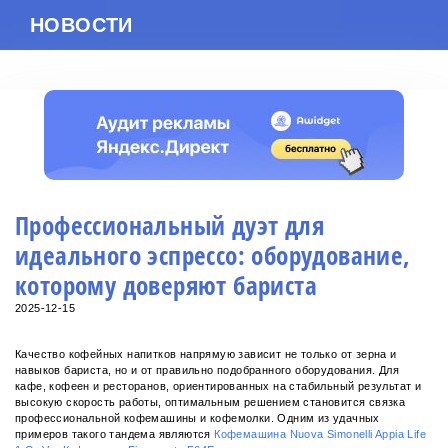
НОВОСТИ
РЕКЛАМА НА ПОРТАЛЕ
TRAP_HALL@MAIL.RU
ПОИСК
Профессиональный дуэт для
идеального эспрессо: оборудование,
которому доверяют бариста
2025-12-15
Качество кофейных напитков напрямую зависит не только от зерна и
навыков бариста, но и от правильно подобранного оборудования. Для
кафе, кофеен и ресторанов, ориентированных на стабильный результат и
высокую скорость работы, оптимальным решением становится связка
профессиональной кофемашины и кофемолки. Одним из удачных
примеров такого тандема являются
Кофемашина Nuova Simonelli Appia Life