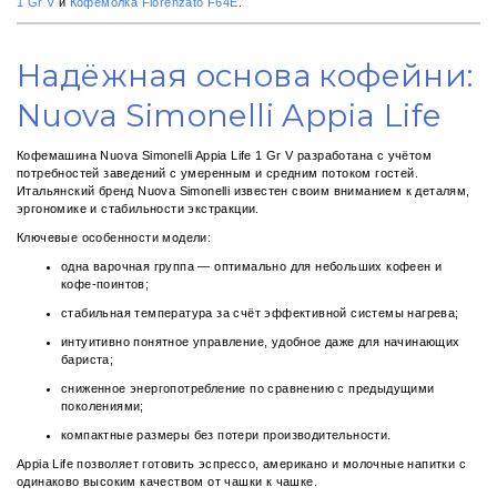
1 Gr V
и
Кофемолка Fiorenzato F64E
.
Надёжная основа кофейни:
Nuova Simonelli Appia Life
Кофемашина Nuova Simonelli Appia Life 1 Gr V разработана с учётом
потребностей заведений с умеренным и средним потоком гостей.
Итальянский бренд Nuova Simonelli известен своим вниманием к деталям,
эргономике и стабильности экстракции.
Ключевые особенности модели:
одна варочная группа — оптимально для небольших кофеен и
кофе-поинтов;
стабильная температура за счёт эффективной системы нагрева;
интуитивно понятное управление, удобное даже для начинающих
бариста;
сниженное энергопотребление по сравнению с предыдущими
поколениями;
компактные размеры без потери производительности.
Appia Life позволяет готовить эспрессо, американо и молочные напитки с
одинаково высоким качеством от чашки к чашке.